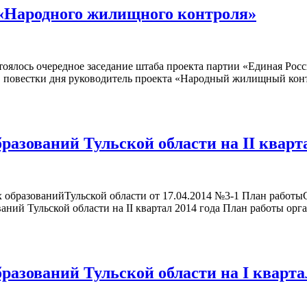
 «Народного жилищного контроля»
остоялось очередное заседание штаба проекта партии «Единая Р
 повестки дня руководитель проекта «Народный жилищный конт
азований Тульской области на II кварта
разованийТульской области от 17.04.2014 №3-1 План работыСо
аний Тульской области на II квартал 2014 года План работы ор
азований Тульской области на I квартал