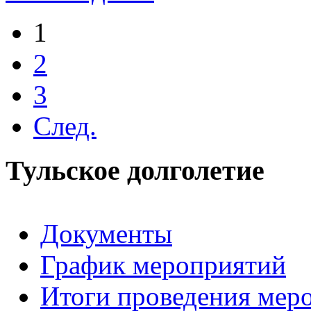
1
2
3
След.
Тульское долголетие
Документы
График мероприятий
Итоги проведения мер