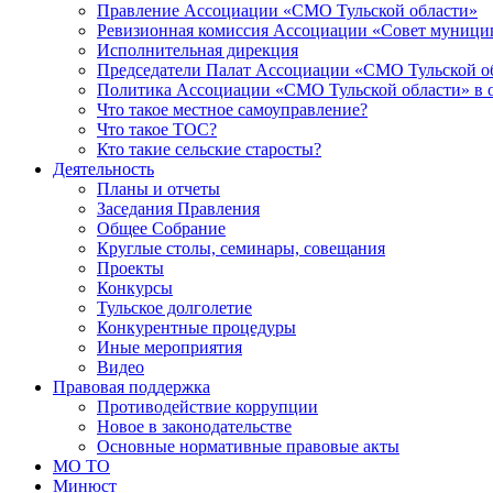
Правление Ассоциации «СМО Тульской области»
Ревизионная комиссия Ассоциации «Совет муницип
Исполнительная дирекция
Председатели Палат Ассоциации «СМО Тульской о
Политика Ассоциации «СМО Тульской области» в 
Что такое местное самоуправление?
Что такое ТОС?
Кто такие сельские старосты?
Деятельность
Планы и отчеты
Заседания Правления
Общее Собрание
Круглые столы, семинары, совещания
Проекты
Конкурсы
Тульское долголетие
Конкурентные процедуры
Иные мероприятия
Видео
Правовая поддержка
Противодействие коррупции
Новое в законодательстве
Основные нормативные правовые акты
МО ТО
Минюст