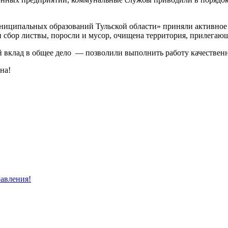
ципальных образований Тульской области» приняли активное у
н сбор листвы, поросли и мусор, очищена территория, прилегаю
й вклад в общее дело — позволили выполнить работу качественн
на!
равления!