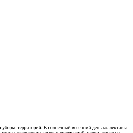
 и уборке территорий. В солнечный весенний день коллективы
улицы, территории домов и учреждений, парки, скверы и