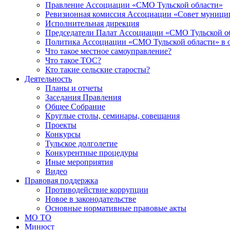
Правление Ассоциации «СМО Тульской области»
Ревизионная комиссия Ассоциации «Совет муницип
Исполнительная дирекция
Председатели Палат Ассоциации «СМО Тульской о
Политика Ассоциации «СМО Тульской области» в 
Что такое местное самоуправление?
Что такое ТОС?
Кто такие сельские старосты?
Деятельность
Планы и отчеты
Заседания Правления
Общее Собрание
Круглые столы, семинары, совещания
Проекты
Конкурсы
Тульское долголетие
Конкурентные процедуры
Иные мероприятия
Видео
Правовая поддержка
Противодействие коррупции
Новое в законодательстве
Основные нормативные правовые акты
МО ТО
Минюст