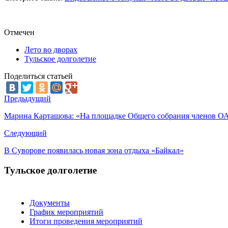
Отмечен
Лето во дворах
Тульское долголетие
Поделиться статьей
Предыдущий
Марина Карташова: «На площадке Общего собрания членов ОАТ
Следующий
В Суворове появилась новая зона отдыха «Байкал»
Тульское долголетие
Документы
График мероприятий
Итоги проведения мероприятий