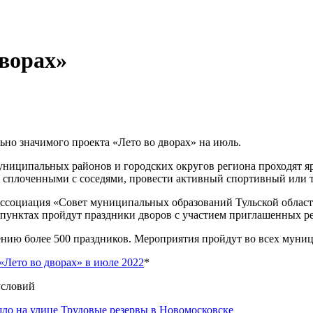
дворах»
но значимого проекта «Лето во дворах» на июль.
униципальных районов и городских округов региона проходят я
 сплоченными с соседями, провести активный спортивный или т
 Ассоциация «Совет муниципальных образований Тульской обла
 пунктах пройдут праздники дворов с участием приглашенных р
ению более 500 праздников. Мероприятия пройдут во всех муни
«Лето во дворах» в июле 2022
*
условий
шло на улице Трудовые резервы в Новомосковске