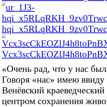
hqi_x5RLqRKH_9zv0Trw
Vcx3scCkEOZlJ4h8toPn
«Очень рад, что у нас был
Говоря «нас» имею ввиду 
Венёвский краеведческий 
центром сохранения живо