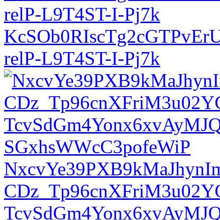
KcSOb0RIscTg2cGTPvEr
relP-L9T4ST-I-Pj7k
NxcvYe39PXB9kMaJhynIm
CDz_Tp96cnXFriM3u02Y
TcvSdGm4Yonx6xvAyMJ