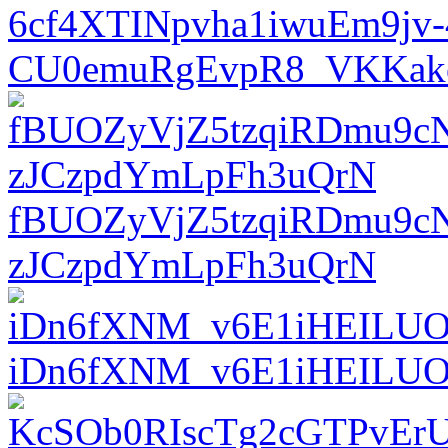
6cf4XTINpvha1iwuEm9jv
CU0emuRgEvpR8_VKKak
fBUOZyVjZ5tzqiRDmu9c
zJCzpdYmLpFh3uQrN
iDn6fXNM_v6E1iHEILUO