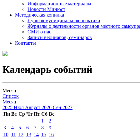
Информационные материалы
Новости Минюст
Методическая копилка
Лучшая муниципальная практика
Журналы о деятельности органов местного самоупр
СМИ о нас
Записи вебинаров, семинаров
Контакты
Календарь событий
Месяц
Список
Месяц
2025
Июл
Август 2026
Сен
2027
Пн
Вт
Ср
Чт
Пт
Сб
Вс
1
2
3
4
5
6
7
8
9
10
11
12
13
14
15
16