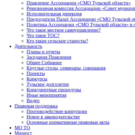
Правление Ассоциации «СМО Тульской области»
Ревизионная комиссия Ассоциации «Совет муницип
Исполнительная дирекция
Председатели Палат Ассоциации «СМО Тульской о
Политика Ассоциации «СМО Тульской области» в 
Что такое местное самоуправление?
Что такое ТОС?
Кто такие сельские старосты?
Деятельность
Планы и отчеты
Заседания Правления
Общее Собрание
Круглые столы, семинары, совещания
Проекты
Конкурсы
Тульское долголетие
Конкурентные процедуры
Иные мероприятия
Видео
Правовая поддержка
Противодействие коррупции
Новое в законодательстве
Основные нормативные правовые акты
МО ТО
Минюст