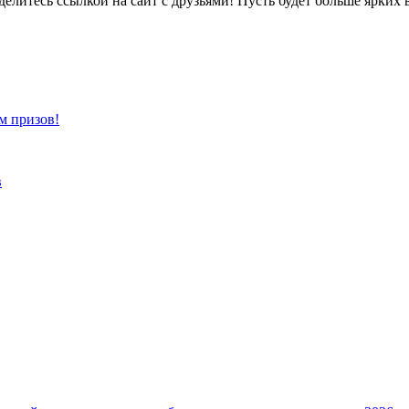
 делитесь ссылкой на сайт с друзьями! Пусть будет больше ярки
м призов!
в