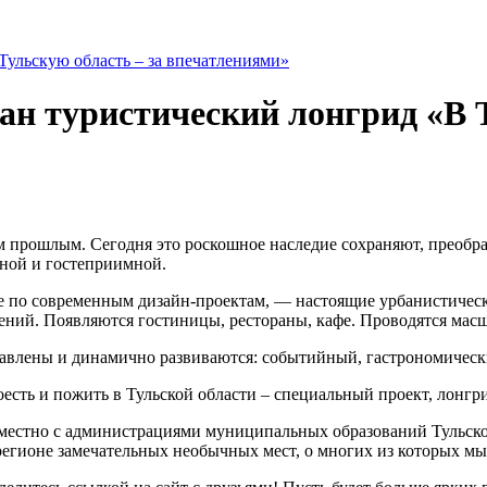
ан туристический лонгрид «В Т
ым прошлым. Сегодня это роскошное наследие сохраняют, преоб
есной и гостеприимной.
е по современным дизайн-проектам, — настоящие урбанистиче
ений. Появляются гостиницы, рестораны, кафе. Проводятся мас
авлены и динамично развиваются: событийный, гастрономически
 поесть и пожить в Тульской области – специальный проект, лонгр
естно с администрациями муниципальных образований Тульской 
 регионе замечательных необычных мест, о многих из которых мы