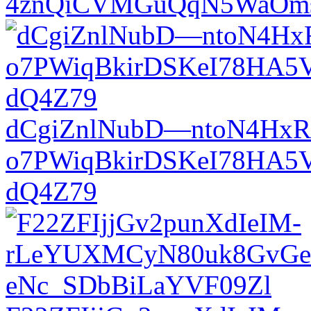
4znQiCVMGuQqN5WaOms
dCgiZnlNubD—ntoN4HxR
o7PWiqBkirDSKeI78HA5
dQ4Z79