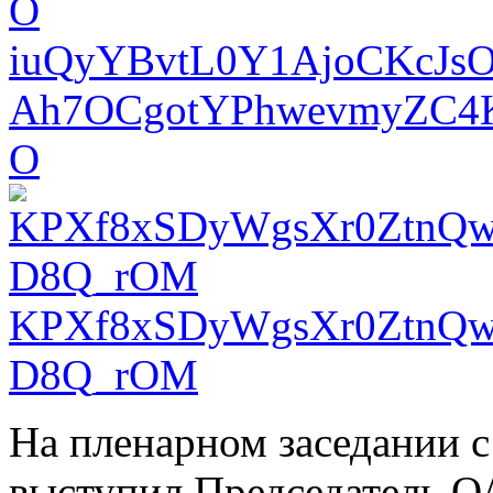
iuQyYBvtL0Y1AjoCKcJs
Ah7OCgotYPhwevmyZC4K
O
KPXf8xSDyWgsXr0ZtnQw
D8Q_rOM
На пленарном заседании 
выступил Председатель О