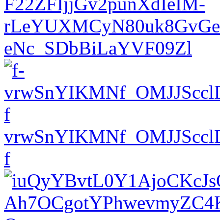
F22ZFIjjGv2punXdIeIM-
rLeYUXMCyN80uk8GvGew
eNc_SDbBiLaYVF09Zl
vrwSnYIKMNf_OMJJSccl
f