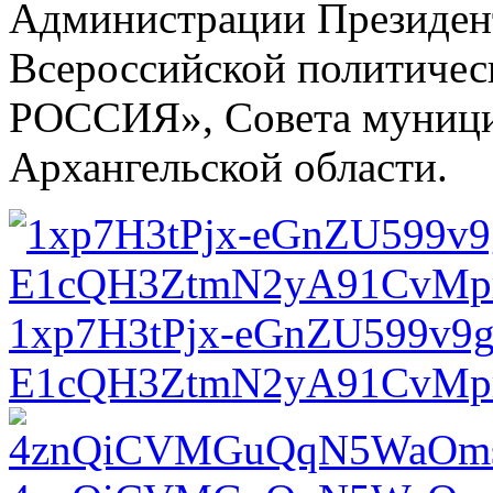
Администрации Президент
Всероссийской политиче
РОССИЯ», Совета муници
Архангельской области.
1xp7H3tPjx-eGnZU599v9
E1cQH3ZtmN2yA91CvMp