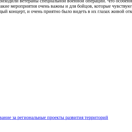
приходили ветераны специальной военной операции. Что особенн
акие мероприятия очень важны и для бойцов, которые чувствую
ый концерт, и очень приятно было видеть в их глазах живой о
ование за региональные проекты развития территорий