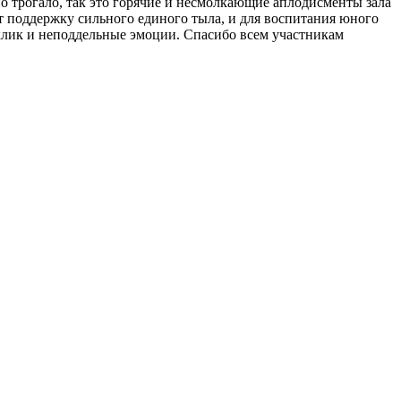
о трогало, так это горячие и несмолкающие аплодисменты зала
т поддержку сильного единого тыла, и для воспитания юного
тклик и неподдельные эмоции. Спасибо всем участникам