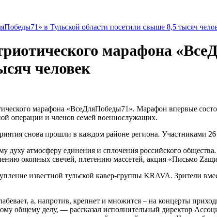
риотического марафона «ВсеД
ысяч человек
отического марафона «ВсеДляПобеды71». Марафон впервые сост
ной операции и членов семей военнослужащих.
ятия снова прошли в каждом районе региона. Участниками 26 к
ему духу атмосферу единения и сплочения российского общества
лению окопных свечей, плетению массетей, акция «Письмо Zащи
упление известной тульской кавер-группы KRAVA. Зрители вме
абевает, а, напротив, крепнет и множится – на концерты приходи
ьшому общему делу, — рассказал исполнительный директор Ассо