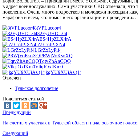
Борис Воловатов. – Приходили вместе с семьями, с друзьями, 
в адрес военнослужащих. Сами участники СВО отмечали, что т
поколения. Очень много подростков и молодежи посещали кажд
марафона и всем, кто помог в его организации и проведении».
8tVPLucoor4
82FyUHD_3l4
ES4HpZLX4rA
lA9_7dP-XN4
LGrZxLyPif4
PRWjVoKsoXQ
TqtvZhAnCQQ
ViiqJOxfKm0
jkgYU9XUjAs (1)
Отмечен
Тульское долголетие
Поделиться статьей
Предыдущий
На счетных участках в Тульской области началось очное голос
Следующий