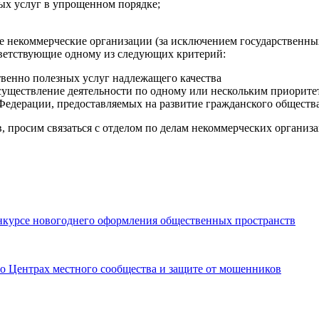
ых услуг в упрощенном порядке;
ые некоммерческие организации (за исключением государственн
тветствующие одному из следующих критерий:
твенно полезных услуг надлежащего качества
уществление деятельности по одному или нескольким приорите
Федерации, предоставляемых на развитие гражданского общества
, просим связаться с отделом по делам некоммерческих организ
нкурсе новогоднего оформления общественных пространств
 о Центрах местного сообщества и защите от мошенников