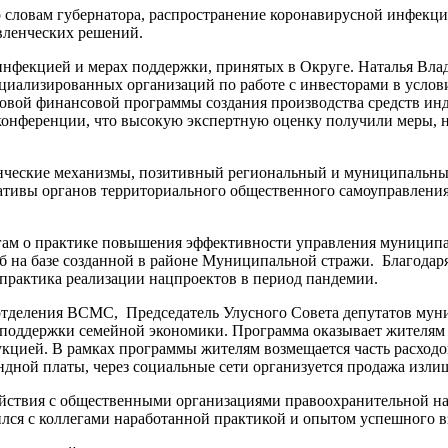
о словам губернатора, распространение коронавирусной инфекц
вленческих решений.
нфекцией и мерах поддержки, принятых в Округе. Наталья Влад
иализированных организаций по работе с инвесторами в условия
овой финансовой программы создания производства средств инд
 конференции, что высокую экспертную оценку получили меры,
нческие механизмы, позитивный региональный и муниципальный
тивы органов территориального общественного самоуправления,
гам о практике повышения эффективности управления муниципал
 на базе созданной в районе Муниципальной стражи. Благодар
 практика реализации нацпроектов в период пандемии.
 отделения ВСМС, Председатель Улусного Совета депутатов мун
 поддержки семейной экономики. Программа оказывает жителям 
укцией. В рамках программы жителям возмещается часть расходо
ндной платы, через социальные сети организуется продажа изли
ействия с общественными организациями правоохранительной на
ся с коллегами наработанной практикой и опытом успешного 