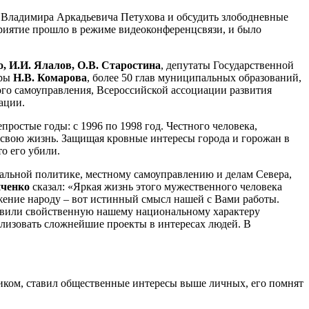
ь Владимира Аркадьевича Петухова и обсудить злободневные
риятие прошло в режиме видеоконференцсвязи, и было
, И.И. Ялалов, О.В. Старостина
, депутаты Государственной
гры
Н.В. Комарова
, более 50 глав муниципальных образований,
ого самоуправления, Всероссийской ассоциации развития
ации.
простые годы: с 1996 по 1998 год. Честного человека,
 свою жизнь. Защищая кровные интересы города и горожан в
о его убили.
альной политике, местному самоуправлению и делам Севера,
иченко
сказал: «Яркая жизнь этого мужественного человека
ение народу – вот истинный смысл нашей с Вами работы.
явили свойственную нашему национальному характеру
лизовать сложнейшие проекты в интересах людей. В
иком, ставил общественные интересы выше личных, его помнят