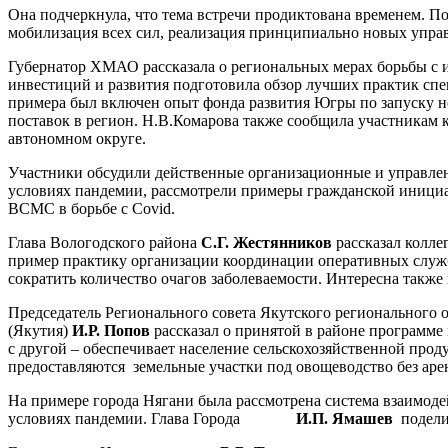
Она подчеркнула, что тема встречи продиктована временем. П
мобилизация всех сил, реализация принципиально новых упра
Губернатор ХМАО рассказала о региональных мерах борьбы с и
инвестиций и развития подготовила обзор лучших практик спец
примера был включен опыт фонда развития Югры по запуску н
поставок в регион. Н.В.Комарова также сообщила участникам
автономном округе.
Участники обсудили действенные организационные и управле
условиях пандемии, рассмотрели примеры гражданской инициа
ВСМС в борьбе с Covid.
Глава Вологодского района
С.Г. Жестянников
рассказал колле
пример практику организации координации оперативных служб
сократить количество очагов заболеваемости. Интересна также
Председатель Регионального совета Якутского регионального
(Якутия)
И.Р. Попов
рассказал о принятой в районе программе
с другой – обеспечивает население сельскохозяйственной прод
предоставляются земельные участки под овощеводство без аре
На примере города Нягани была рассмотрена система взаимод
условиях пандемии. Глава Города
И.П.
Ямашев
поделил