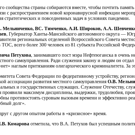
ого сообщества страны собираются вместе, чтобы почтить памят
связи с распространением новой коронавирусной инфекции мероп
стратегических и повседневных задач в условиях пандемии.
. Мельниченко, ВС. Тимченко, А.И. Широков, А.А. Шевченко
аев
, Губернатор Ханты-Мансийского автономного округа — Ю
тавители региональных отделений Всероссийского Совета местн
ТОС, всего более 300 человек из 81 субъекта Российской Федер
вича Петухова
, занимавшего пост мэра Нефтеюганска в очень не
стного самоуправления. Ради служения закону и людям он отдал
«нет» наглым притязаниям олигархического криминалитета. За эт
итета Совета Федерации по федеративному устройству, регион
кой ассоциации развития местного самоуправления
О.В. Мельн
льных и государственных служащих. Служение Отечеству, служ
ия проявили максимум дисциплины, выдержки, трудолюбия, про
обны противостоять суровым вызовам времени и эффективно реа
ебный долг».
друг с другом опытом работы в «кризисное» время.
.В. Комарова
отметила, что В.А. Петухов был успешным полит