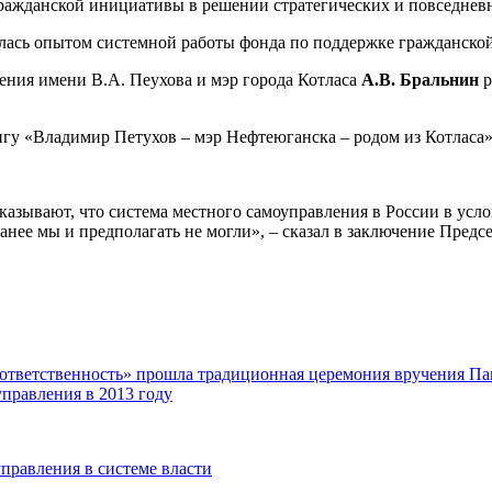
гражданской инициативы в решении стратегических и повседневн
илась опытом системной работы фонда по поддержке гражданско
ения имени В.А. Пеухова и мэр города Котласа
А.В. Бральнин
р
нигу «Владимир Петухов – мэр Нефтеюганска – родом из Котласа»
зывают, что система местного самоуправления в России в усло
ранее мы и предполагать не могли», – сказал в заключение Пред
 ответственность» прошла традиционная церемония вручения 
правления в 2013 году
правления в системе власти