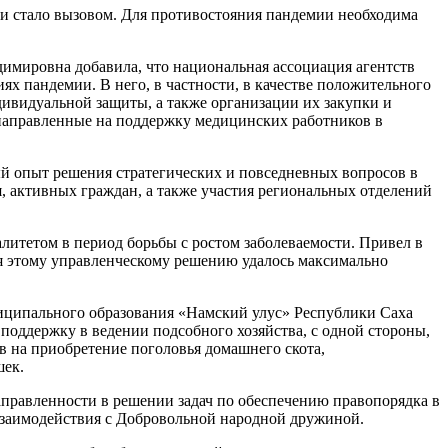
ии стало вызовом. Для противостояния пандемии необходима
имировна добавила, что национальная ассоциация агентств
х пандемии. В него, в частности, в качестве положительного
ивидуальной защиты, а также организации их закупки и
 направленные на поддержку медицинских работников в
 опыт решения стратегических и повседневных вопросов в
 активных граждан, а также участия региональных отделений
итетом в период борьбы с ростом заболеваемости. Привел в
я этому управленческому решению удалось максимально
иципального образования «Намский улус» Республики Саха
поддержку в ведении подсобного хозяйства, с одной стороны,
в на приобретение поголовья домашнего скота,
шек.
правленности в решении задач по обеспечению правопорядка в
взаимодействия с Добровольной народной дружиной.