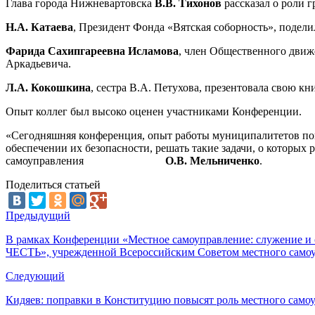
Глава города Нижневартовска
В.В. Тихонов
рассказал о роли 
Н.А. Катаева
, Президент Фонда «Вятская соборность», подел
Фарида Сахипгареевна Исламова
, член Общественного движ
Аркадьевича.
Л.А. Кокошкина
, сестра В.А. Петухова, презентовала свою к
Опыт коллег был высоко оценен участниками Конференции.
«Сегодняшняя конференция, опыт работы муниципалитетов пока
обеспечении их безопасности, решать такие задачи, о которых 
самоуправления
О.В. Мельниченко
.
Поделиться статьей
Предыдущий
В рамках Конференции «Местное самоуправление: служение и
ЧЕСТЬ», учрежденной Всероссийским Советом местного самоу
Следующий
Кидяев: поправки в Конституцию повысят роль местного самоу