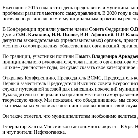
Ежегодно с 2015 года в этот день представители муниципальн
проблемы развития местного самоуправления. В 2020 году в 
посвящено региональным и муниципальным практикам решения 
В Конференции приняли участие члены Совета Федерации
О.В
Думы
О.М. Казакова, Н.Н. Пилюс, В.И. Афонский, П.Р. Качк
депутаты законодательных (представительных) органов, предс
местного самоуправления, общественных организаций, органов 
По традиции, участники почтили Память
Владимира Аркадье
принципиального руководителя, талантливого организатора ме
«лихие» девяностые годы, он сумел сказать своё категоричное 
Открывая Конференцию, Председатель ВСМС, Председатель ком
Первый заместитель Председателя Высшего совета Всероссийс
служит путеводной звездой для нынешних поколений муниципа
Руководители и специалисты органов местного самоуправлен
творческую жилку. Мы показали, что объединившись, мы спос
экстремальных условиях с достоинством выполнять свой служ
Он также отметил, что муниципалитетам необходимо делиться 
Губернатор Ханты-Мансийского автономного округа – Югры
Н
и чтут жители Нефтеюганска.