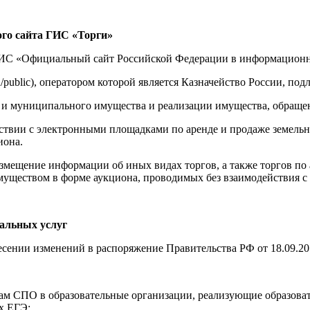
ного сайта ГИС «Торги»
ГИС «Официальный сайт Российской Федерации в информационно
.ru/public), оператором которой является Казначейство России, п
 и муниципального имущества и реализации имущества, обращен
ствии с электронными площадками по аренде и продаже земельны
иона.
азмещение информации об иных видах торгов, а также торгов по 
муществом в форме аукциона, проводимых без взаимодействия 
альных услуг
есении изменений в распоряжение Правительства РФ от 18.09.20
ммам СПО в образовательные организации, реализующие образов
х ЕГЭ;