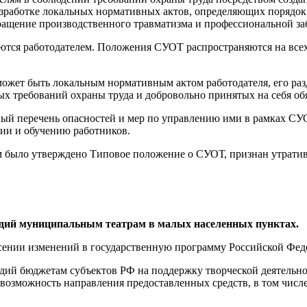
азработке локальных нормативных актов, определяющих порядок
ращение производственного травматизма и профессиональной за
ся работодателем. Положения СУОТ распространяются на всех р
 может быть локальным нормативным актом работодателя, его ра
 требований охраны труда и добровольно принятых на себя обя
ный перечень опасностей и мер по управлению ими в рамках С
ции и обучению работников.
рым было утверждено Типовое положение о СУОТ, признан утрати
сидий муниципальным театрам в малых населенных пунктах.
есении изменений в государственную программу Российской Фед
идий бюджетам субъектов РФ на поддержку творческой деятельн
 возможность направления предоставленных средств, в том числ