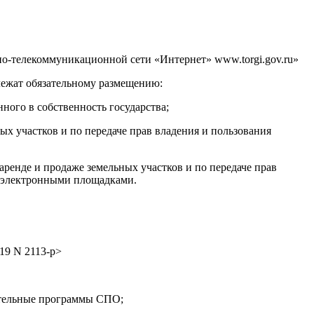
-телекоммуникационной сети «Интернет» www.torgi.gov.ru»
одлежат обязательному размещению:
ного в собственность государства;
х участков и по передаче прав владения и пользования
аренде и продаже земельных участков и по передаче прав
с электронными площадками.
19 N 2113-р>
ательные программы СПО;