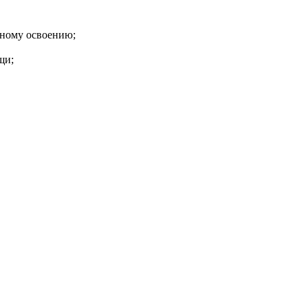
нному освоению;
щи;