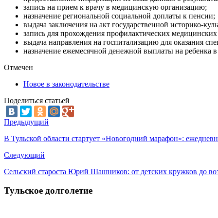
запись на прием к врачу в медицинскую организацию;
назначение региональной социальной доплаты к пенсии;
выдача заключения на акт государственной историко-кул
запись для прохождения профилактических медицинских 
выдача направления на госпитализацию для оказания с
назначение ежемесячной денежной выплаты на ребенка в в
Отмечен
Новое в законодательстве
Поделиться статьей
Предыдущий
В Тульской области стартует «Новогодний марафон»: ежеднев
Следующий
Сельский староста Юрий Шашников: от детских кружков до во
Тульское долголетие