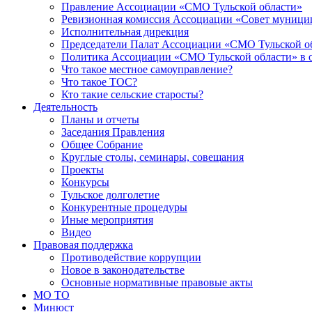
Правление Ассоциации «СМО Тульской области»
Ревизионная комиссия Ассоциации «Совет муницип
Исполнительная дирекция
Председатели Палат Ассоциации «СМО Тульской о
Политика Ассоциации «СМО Тульской области» в 
Что такое местное самоуправление?
Что такое ТОС?
Кто такие сельские старосты?
Деятельность
Планы и отчеты
Заседания Правления
Общее Собрание
Круглые столы, семинары, совещания
Проекты
Конкурсы
Тульское долголетие
Конкурентные процедуры
Иные мероприятия
Видео
Правовая поддержка
Противодействие коррупции
Новое в законодательстве
Основные нормативные правовые акты
МО ТО
Минюст