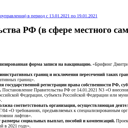
ства РФ (в сфере местного сам
иализированная форма записи на вакцинацию.
«Брифинг Дмитрия
инистративных границ и исключения пересечений таких гран
ативных границ».
я государственной регистрации права собственности РФ, су
ю.
Постановление Правительства РФ от 14.01.2021 N3 «О внесени
Российской Федерации, субъекта Российской Федерации или мун
.
олжна соответствовать организация, осуществляющая деятел
Г/04 «О требованиях, предъявляемых к специализированным ор
тоянии лифтов».
ют размеры социальных выплат, пособий и компенсаций.
Проек
й в 2021 году».