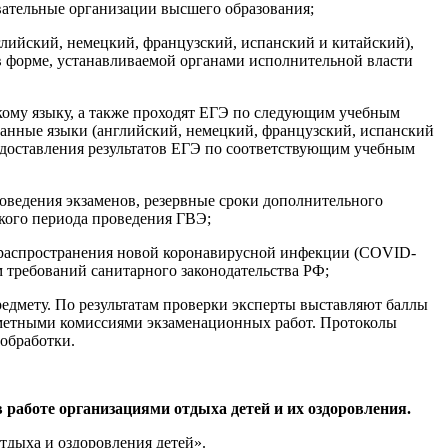
вательные организации высшего образования;
лийский, немецкий, французский, испанский и китайский),
 форме, устанавливаемой органами исполнительной власти
кому языку, а также проходят ЕГЭ по следующим учебным
транные языки (английский, немецкий, французский, испанский
доставления результатов ЕГЭ по соответствующим учебным
оведения экзаменов, резервные сроки дополнительного
кого периода проведения ГВЭ;
 распространения новой коронавирусной инфекции (COVID-
м требований санитарного законодательства РФ;
дмету. По результатам проверки эксперты выставляют баллы
едметными комиссиями экзаменационных работ. Протоколы
обработки.
работе организациями отдыха детей и их оздоровления.
тдыха и оздоровления детей».