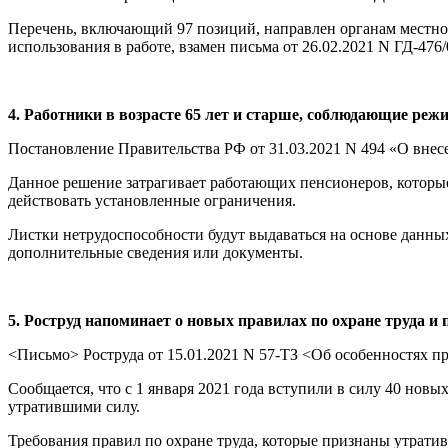
Перечень, включающий 97 позиций, направлен органам местног
использования в работе, взамен письма от 26.02.2021 N ГД-476/
4. Работники в возрасте 65 лет и старше, соблюдающие реж
Постановление Правительства РФ от 31.03.2021 N 494 «О внесе
Данное решение затрагивает работающих пенсионеров, которы
действовать установленные ограничения.
Листки нетрудоспособности будут выдаваться на основе данны
дополнительные сведения или документы.
5. Роструд напоминает о новых правилах по охране труда и
<Письмо> Роструда от 15.01.2021 N 57-ТЗ <Об особенностях пр
Сообщается, что с 1 января 2021 года вступили в силу 40 нов
утратившими силу.
Требования правил по охране труда, которые признаны утрати