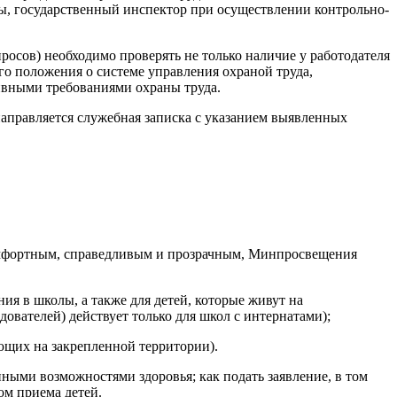
ы, государственный инспектор при осуществлении контрольно-
осов) необходимо проверять не только наличие у работодателя
о положения о системе управления охраной труда,
ивными требованиями охраны труда.
аправляется служебная записка с указанием выявленных
о комфортным, справедливым и прозрачным, Минпросвещения
ия в школы, а также для детей, которые живут на
едователей) действует только для школ с интернатами);
ающих на закрепленной территории).
енными возможностями здоровья; как подать заявление, в том
ом приема детей.