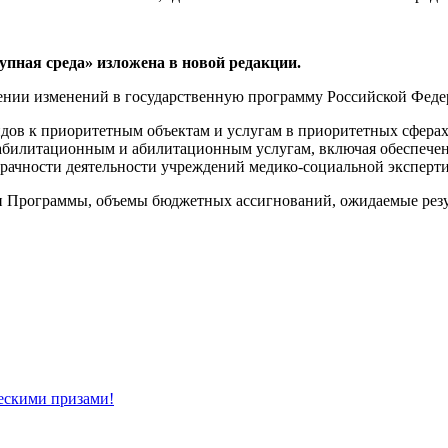
упная среда» изложена в новой редакции.
сении изменений в государственную программу Российской Феде
идов к приоритетным объектам и услугам в приоритетных сфера
реабилитационным и абилитационным услугам, включая обеспече
зрачности деятельности учреждений медико-социальной эксперт
ли Программы, объемы бюджетных ассигнований, ожидаемые рез
ескими призами!