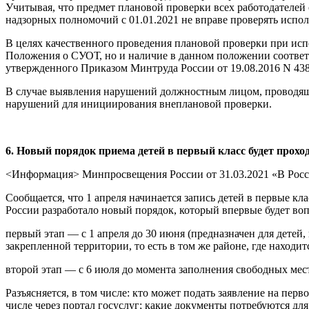
Учитывая, что предмет плановой проверки всех работодателей
надзорных полномочий с 01.01.2021 не вправе проверять испо
В целях качественного проведения плановой проверки при исп
Положения о СУОТ, но и наличие в данном положении соответс
утвержденного Приказом Минтруда России от 19.08.2016 N 438
В случае выявления нарушений должностным лицом, проводящи
нарушений для инициирования внеплановой проверки.
6. Новый порядок приема детей в первый класс будет проход
<Информация> Минпросвещения России от 31.03.2021 «В России
Сообщается, что 1 апреля начинается запись детей в первые 
России разработало новый порядок, который впервые будет воп
первый этап — с 1 апреля до 30 июня (предназначен для детей
закрепленной территории, то есть в том же районе, где находит
второй этап — с 6 июля до момента заполнения свободных мест
Разъясняется, в том числе: кто может подать заявление на пер
числе через портал госуслуг; какие документы потребуются для