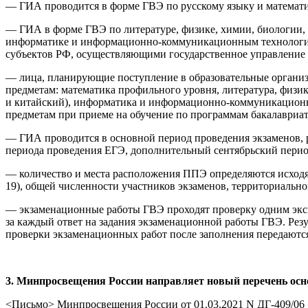
— ГИА проводится в форме ГВЭ по русскому языку и математи
— ГИА в форме ГВЭ по литературе, физике, химии, биологии, 
информатике и информационно-коммуникационным технологиям
субъектов РФ, осуществляющими государственное управление в 
— лица, планирующие поступление в образовательные организ
предметам: математика профильного уровня, литература, физик
и китайский), информатика и информационно-коммуникационны
предметам при приеме на обучение по программам бакалавриат
— ГИА проводится в основной период проведения экзаменов, 
периода проведения ЕГЭ, дополнительный сентябрьский перио
— количество и места расположения ППЭ определяются исходя
19), общей численности участников экзаменов, территориальн
— экзаменационные работы ГВЭ проходят проверку одним эксп
за каждый ответ на задания экзаменационной работы ГВЭ. Ре
проверки экзаменационных работ после заполнения передаютс
3. Минпросвещения России направляет новый перечень осно
<Письмо> Минпросвещения России от 01.03.2021 N ДГ-409/06 