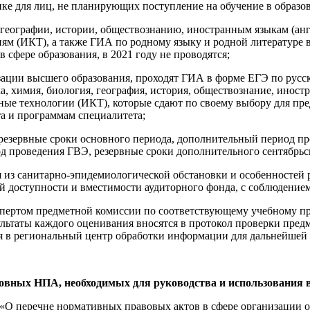
ке для лиц, не планирующих поступление на обучение в образо
географии, истории, обществознанию, иностранным языкам (анг
 (ИКТ), а также ГИА по родному языку и родной литературе в
сфере образования, в 2021 году не проводятся;
ации высшего образования, проходят ГИА в форме ЕГЭ по русс
а, химия, биология, география, история, обществознание, инос
е технологии (ИКТ), которые сдают по своему выбору для пре
а и программам специалитета;
резервные сроки основного периода, дополнительный период пр
д проведения ГВЭ, резервные сроки дополнительного сентябрьс
 из санитарно-эпидемиологической обстановки и особенностей
ой доступности и вместимости аудиторного фонда, с соблюдение
ертом предметной комиссии по соответствующему учебному пре
зультаты каждого оценивания вносятся в протокол проверки пр
я в региональный центр обработки информации для дальнейшей 
вных НПА, необходимых для руководства и использования в 
«О перечне нормативных правовых актов в сфере организации о