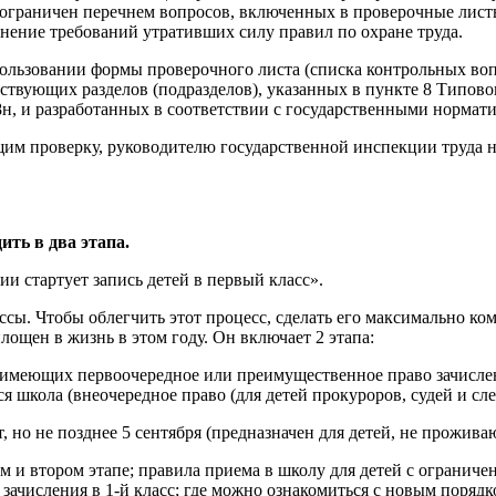
 ограничен перечнем вопросов, включенных в проверочные лист
лнение требований утративших силу правил по охране труда.
ользовании формы проверочного листа (списка контрольных вопр
твующих разделов (подразделов), указанных в пункте 8 Типовог
н, и разработанных в соответствии с государственными нормат
м проверку, руководителю государственной инспекции труда н
ить в два этапа.
 стартует запись детей в первый класс».
классы. Чтобы облегчить этот процесс, сделать его максимальн
лощен в жизнь в этом году. Он включает 2 этапа:
, имеющих первоочередное или преимущественное право зачислен
ся школа (внеочередное право (для детей прокуроров, судей и сл
, но не позднее 5 сентября (предназначен для детей, не прожив
вом и втором этапе; правила приема в школу для детей с огранич
 зачисления в 1-й класс; где можно ознакомиться с новым порядк