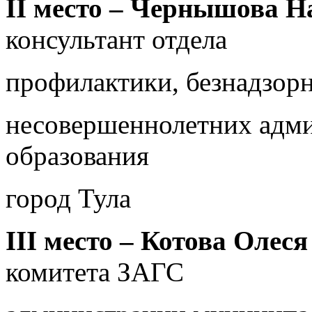
II
место –
Чернышова На
консультант отдела
профилактики, безнадзор
несовершеннолетн
их адм
образования
город Тула
III
место –
Котова Олеся
комитета ЗАГС