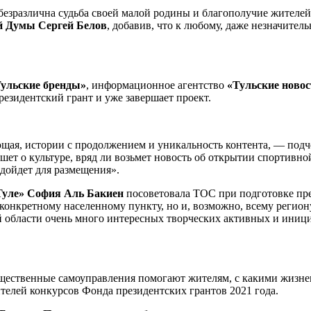
ебезразлична судьба своей малой родины и благополучие жителе
ой Думы Сергей Белов
, добавив, что к любому, даже незначите
ульские бренды»
, информационное агентство
«Тульские новос
президентский грант и уже завершает проект.
щая, истории с продолжением и уникальность контента, — подч
шет о культуре, вряд ли возьмет новость об открытии спортивн
одойдет для размещения».
Туле» София Аль Бакиен
посоветовала ТОС при подготовке пре
 конкретному населенному пункту, но и, возможно, всему регио
ой области очень много интересных творческих активных и иниц
бщественные самоуправления помогают жителям, с какими жизне
телей конкурсов Фонда президентских грантов 2021 года.