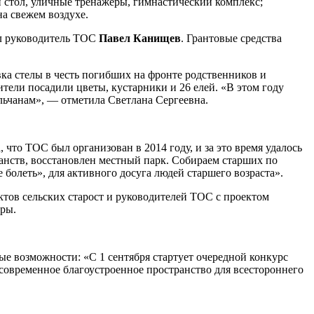
 стол, уличные тренажеры, гимнастический комплекс;
на свежем воздухе.
ил руководитель ТОС
Павел Канищев
. Грантовые средства
ка стелы в честь погибших на фронте родственников и
ели посадили цветы, кустарники и 26 елей. «В этом году
льчанам», — отметила Светлана Сергеевна.
, что ТОС был организован в 2014 году, и за это время удалось
анств, восстановлен местный парк. Собираем старших по
 болеть», для активного досуга людей старшего возраста».
ктов сельских старост и руководителей ТОС с проектом
уры.
ные возможности: «С 1 сентября стартует очередной конкурс
ят современное благоустроенное пространство для всестороннего