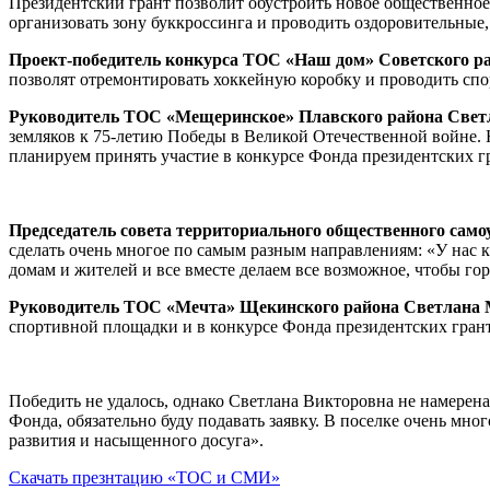
Президентский грант позволит обустроить новое общественное
организовать зону буккроссинга и проводить оздоровительные,
Проект-победитель конкурса ТОС «Наш дом» Советского р
позволят отремонтировать хоккейную коробку и проводить сп
Руководитель ТОС «Мещеринское» Плавского района Свет
земляков к 75-летию Победы в Великой Отечественной войне. 
планируем принять участие в конкурсе Фонда президентских г
Председатель совета территориального общественного сам
сделать очень многое по самым разным направлениям: «У нас 
домам и жителей и все вместе делаем все возможное, чтобы гор
Руководитель ТОС «Мечта» Щекинского района Светлана
спортивной площадки и в конкурсе Фонда президентских грант
Победить не удалось, однако Светлана Викторовна не намерена
Фонда, обязательно буду подавать заявку. В поселке очень мног
развития и насыщенного досуга».
Скачать презнтацию «ТОС и СМИ»