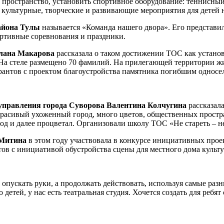
 пространство, установить спортивное оборудование: теннисный
 культурные, творческие и развивающие мероприятия для детей 
айона Тулы
называется «Команда нашего двора». Его представ
ортивные соревнования и праздники.
лана Макарова
рассказала о таком достижении ТОС как установ
На стеле размещено 70 фамилий. На прилегающей территории жит
рантов с проектом благоустройства памятника погибшим односе
оуправления города Суворова Валентина Колчугина
рассказала
красивый ухоженный город, много цветов, общественных простр
од и далее процветал. Организовали школу ТОС «Не стареть – не
 Митина
в этом году участвовала в конкурсе инициативных прое
ов с инициативой обустройства сцены для местного дома культ
 опускать руки, а продолжать действовать, используя самые раз
о детей, у нас есть театральная студия. Хочется создать для реб