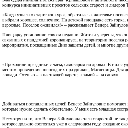
конкурса инициативных проектов сельских старост и лидеров
«Когда узнала о старте конкурса, обратилась к жителям: посов
выбрали хорошее, солнечное. На детской площадке есть горка, 
взрослые. Поселок оживился!» – рассказывает Венера Зайнулов
Площадку установили совсем недавно. Жители уверены, что она
связанных с пандемией коронавируса, на территории поселка р
мероприятия, посвященные Дню защиты детей, и многие други
«Проходили праздники с чаем, самоваром на дровах. В них с у
местом проведения новогодних праздников, Масленицы. Для д
лошади. Осенью – в настоящей карете, а зимой – на санях».
Добиваться поставленных целей Венере Зайнуловне помогают н
которые нужно сделать обязательно. У меня есть младшая сест
Несмотря на то, что Венера Зайнуловна стала старостой не та
которое должно состояться уже в следующем году, создание о