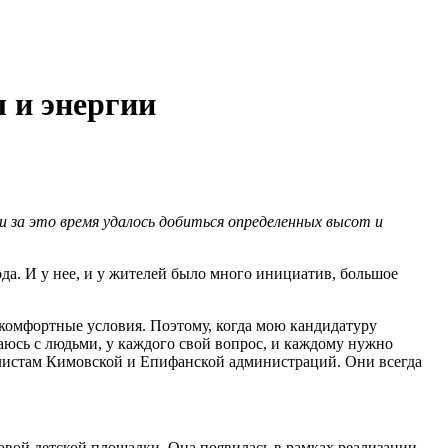
 и энергии
и за это время удалось добиться определенных высот и
ода. И у нее, и у жителей было много инициатив, большое
й комфортные условия. Поэтому, когда мою кандидатуру
аюсь с людьми, у каждого свой вопрос, и каждому нужно
циалистам Кимовской и Епифанской администраций. Они всегда
овой детской площадки. Она появилась в рамках реализации