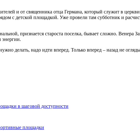
ителей и от священника отца Германа, который служит в церкви 
рядом с детской площадкой. Уже провели там субботник и расчис
льной, признается староста поселка, бывает сложно. Венера З
и энергии.
 нужно делать, надо идти вперед. Только вперед – назад не огля
лощадки в шаговой доступности
спортивные площадки