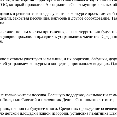
 ТОС, который проводила Ассоциация «Совет муниципальных об
ещались и решили заявить для участия в конкурсе проект детско
качели, закрытая песочница, карусель и другое оборудование. Та
на.
 станет новым местом притяжения, а на ее территории будут пр
егулярно проходили праздники, устраивались чаепития. Среди ни
е.
довольствием участвуют и малыши, и их родители, бабушки, деду
етей устраиваем конкурсы и концерты, приглашаем ведущих. Од
е только жители поселка. Большую поддержку оказывает и семья
ра Лиля, сын Савелий и племянник Денис. Сын помогает с интерн
к давно, планов на будущее много. Среди них проведение освещ
коло детской площадки живой изгороди, установка памятника ша