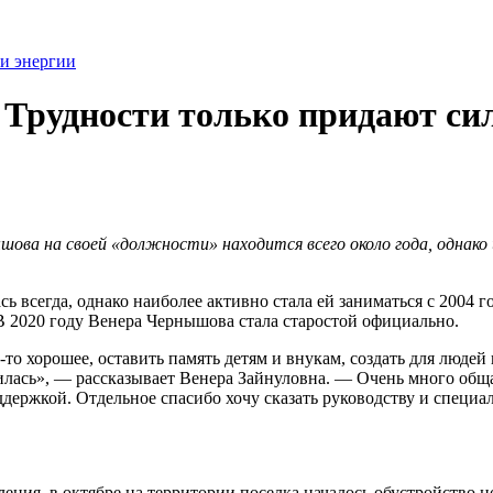
Трудности только придают сил
ова на своей «должности» находится всего около года, однако 
 всегда, однако наиболее активно стала ей заниматься с 2004 г
 В 2020 году Венера Чернышова стала старостой официально.
о-то хорошее, оставить память детям и внукам, создать для люде
силась», — рассказывает Венера Зайнуловна. — Очень много общ
 поддержкой. Отдельное спасибо хочу сказать руководству и спе
ния, в октябре на территории поселка началось обустройство н