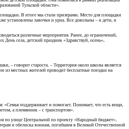
разований Тульской области».
й площадки. В итоге мы стали призерами. Место для площадки
кже установлены лавочки и урна. Все довольны – и дети, и
оводиться различные мероприятия. Ранее, до ограничений,
х День села, детский праздник «Здравствуй, осень»,
шки, – говорит староста. – Территория около школы является
ин из местных жителей проводит бесплатные поездки на
: «Семья поддерживает и помогает. Понимает, что есть вещи,
етом, а племянник – с транспортом».
ения по улице Центральной по проекту «Народный бюджет»,
хтерам и обелиска воинам, погибшим в Великой Отечественной