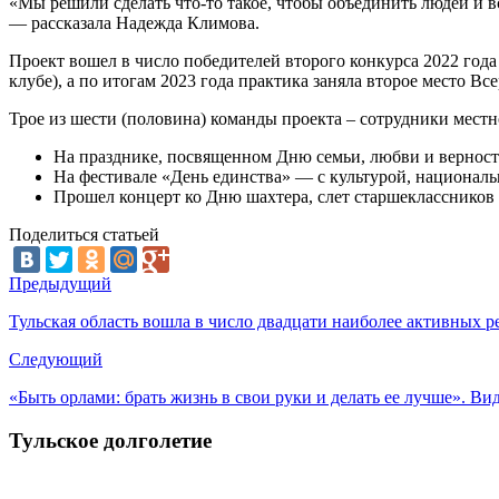
«Мы решили сделать что-то такое, чтобы объединить людей и в
— рассказала Надежда Климова.
Проект вошел в число победителей второго конкурса 2022 год
клубе), а по итогам 2023 года практика заняла второе место 
Трое из шести (половина) команды проекта – сотрудники мест
На празднике, посвященном Дню семьи, любви и вернос
На фестивале «День единства» — с культурой, национал
Прошел концерт ко Дню шахтера, слет старшеклассников
Поделиться статьей
Предыдущий
Тульская область вошла в число двадцати наиболее активных 
Следующий
«Быть орлами: брать жизнь в свои руки и делать ее лучше». В
Тульское долголетие