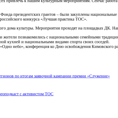
сех привлечь к нашим культурным мероприятиям. Сейчас работа 
а Фонда президентских грантов – были закуплены национальные 
Всероссийского конкурса «Лучшая практика ТОС».
ного дома культуры. Мероприятия проходят на площадках ДК. На
ти жители познакомились с национальными семейными традиция
ьной кухней и национальными видами спорта своих соседей.
 «Одно небо», конференция ко Дню освобождения Кимовского ра
регионов по итогам заявочной кампании премии «Служение»
идеоподкаст с активистом ТОС