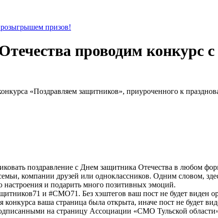
Отечества проводим конкурс 
конкурса «Поздравляем защитников», приуроченного к праздно
иковать поздравление с Днем защитника Отечества в любом форма
емьи, компании друзей или одноклассников. Одним словом, здесь
 настроения и подарить много позитивных эмоций.
щитников71 и #СМО71. Без хэштегов ваш пост не будет виден ор
 конкурса ваша страница была открыта, иначе пост не будет вид
подписанными на страницу Ассоциации «СМО Тульской области» в