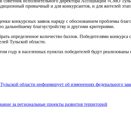
ый советник исполнительного директора Ассоциации «СМО Тульс
адиционный привычный и для конкурсантов, и для жителей этап
ценки конкурсных заявок наряду с обоснованием проблемы благо
по дальнейшему благоустройству и другими критериями.
рать определенное количество баллов. Победителями конкурса с
елей Тульской области.
этом году в населенных пунктах победителей будут реализованы 
ульской области информирует об изменениях федерального зак
ование за региональные проекты развития территорий