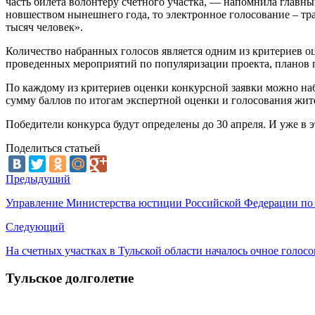
часть билета волонтеру счетного участка, — напомнила главн
новшеством нынешнего года, то электронное голосование – тр
тысяч человек».
Количество набранных голосов является одним из критериев о
проведенных мероприятий по популяризации проекта, планов 
По каждому из критериев оценки конкурсной заявки можно наб
сумму баллов по итогам экспертной оценки и голосования жит
Победители конкурса будут определены до 30 апреля. И уже в 
Поделиться статьей
Предыдущий
Управление Министерства юстиции Российской Федерации по Т
Следующий
На счетных участках в Тульской области началось очное голос
Тульское долголетие