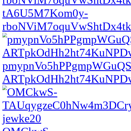
tA6U5M7Kom0y-
rboNViM7oquVwShtDx4t
pmypnVo5hPPgmpWGuQS
ARTpkOdHh2ht74KuNPD