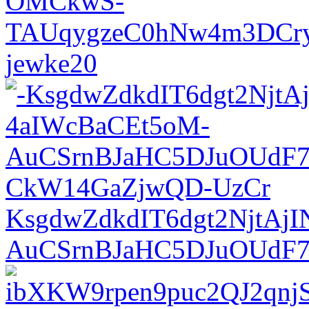
OMCkwS-
TAUqygzeC0hNw4m3DCry
jewke20
KsgdwZdkdIT6dgt2NjtAjI
AuCSrnBJaHC5DJuOUdF