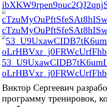
ibXKW9rpen9puc2QJ2qnj
cTzuMyOuPftSfeSAt8hIS
53_U9UxawCIDB7tK6umI
oLrHBVxr_j0FRWcUrfFh
Виктор Сергеевич разраб
программу тренировок, ко