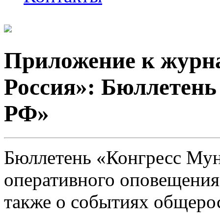
Приложение к журн
Россия»: Бюллетен
РФ»
Бюл­ле­тень «Кон­гресс Му
опе­ратив­но­го опо­веще­ния 
так­же о со­быти­ях об­ще­рос