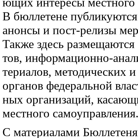
ющих ин­те­ресы мес­тно­го 
В бюл­ле­тене пуб­ли­ку­ют­ся
анон­сы и пост-ре­лизы ме­р
Так­же здесь раз­ме­ща­ют­ся
тов, ин­форма­ци­он­но-ана­
тери­алов, ме­тоди­чес­ких и
ор­га­нов фе­дераль­ной влас
ных ор­га­низа­ций, ка­са­ющи
мес­тно­го са­мо­уп­равле­ния
С материалами Бюллетеня