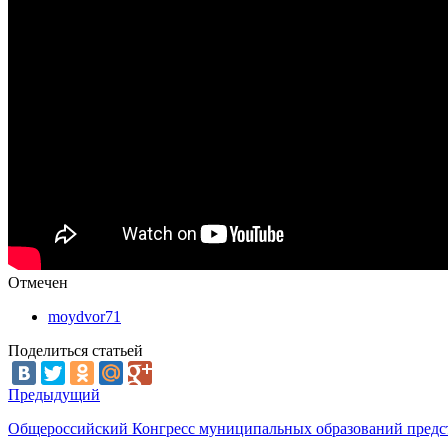
Отмечен
moydvor71
Поделиться статьей
Предыдущий
Общероссийский Конгресс муниципальных образований предст