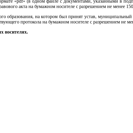
мате «pdf» (в одном файле с документами, указанными в подпу
вового акта на бумажном носителе с разрешением не менее 150 d
ого образования, на котором был принят устав, муниципальный 
вующего протокола на бумажном носителе с разрешением не менее
х носителях.