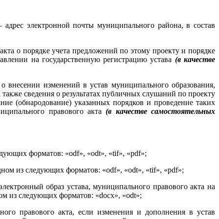
— адрес электронной почты муниципального района, в состав
акта о порядке учета предложений по этому проекту и порядке
тавлении на государственную регистрацию устава
(в качестве
 о внесении изменений в устав муниципального образования,
а также сведения о результатах публичных слушаний по проекту
ние (обнародование) указанных порядков и проведение таких
иципального правового акта
(в качестве самостоятельных
щих форматов: «odf», «odt», «tif», «pdf»;
 из следующих форматов: «odf», «odt», «tif», «pdf»;
электронный образ устава, муниципального правового акта на
ном из следующих форматов: «docx», «odt»;
ного правового акта, если изменения и дополнения в устав