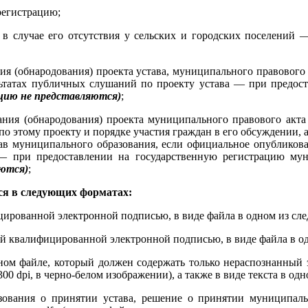
регистрацию;
в случае его отсутствия у сельских и городских поселений 
я (обнародования) проекта устава, муниципального правового 
ультатах публичных слушаний по проекту устава — при предос
цию не представляются)
;
ния (обнародования) проекта муниципального правового акта
о этому проекту и порядке участия граждан в его обсуждении, 
ав муниципального образования, если официальное опубликова
 при предоставлении на государственную регистрацию мун
яются)
;
ся в следующих форматах:
рованной электронной подписью, в виде файла в одном из следую
 квалифицированной электронной подписью, в виде файла в одном
дном файле, который должен содержать только нераспознанный 
00 dpi, в черно-белом изображении), а также в виде текста в од
зования о принятии устава, решение о принятии муниципаль